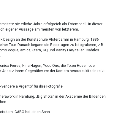
itete sie etliche Jahre erfolgreich als Fotomodell. In dieser
e nach eigener Aussage am meisten von letzterem.
hik Design an der Kunstschule Alsterdamm in Hamburg. 1986
einer Tour. Danach begann sie Reportagen zu fotografieren, z.B.
uomo Vogue, amica, Stern, GQ und Vanity Fair/Italien. Nahtlos
.
eronica Ferres, Nina Hagen, Yoco Ono, die Toten Hosen oder
n Ansatz ihrem Gegenüber vor der Kamera herauszukitzeln reizt
endere a Argento“ für ihre Fotografie.
amerawork in Hamburg, „Big Shots“ in der Akademie der Bildenden
ehen.
n Potsdam. GABO hat einen Sohn.