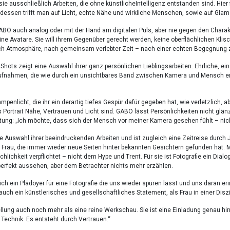
sie ausschließlich Arbeiten, die ohne künstlicheIntelligenz entstanden sind. Hier 
dessen trifft man auf Licht, echte Nähe und wirkliche Menschen, sowie auf Glamo
ABO auch analog oder mit der Hand am digitalen Puls, aber nie gegen den Charakt
ine Avatare. Sie will ihrem Gegenüber gerecht werden, keine oberflächlichen Klisch
h Atmosphäre, nach gemeinsam verlebter Zeit – nach einer echten Begegnung 
ots zeigt eine Auswahl ihrer ganz persönlichen Lieblingsarbeiten. Ehrliche, eindri
Aufnahmen, die wie durch ein unsichtbares Band zwischen Kamera und Mensch ent
ampenlicht, die ihr ein derartig tiefes Gespür dafür gegeben hat, wie verletzlich
 Portrait Nähe, Vertrauen und Licht sind. GABO lässt Persönlichkeiten nicht glänze
tung: „Ich möchte, dass sich der Mensch vor meiner Kamera gesehen fühlt – nich
ne Auswahl ihrer beeindruckenden Arbeiten und ist zugleich eine Zeitreise durc
 Frau, die immer wieder neue Seiten hinter bekannten Gesichtern gefunden hat. Mi
hlichkeit verpflichtet – nicht dem Hype und Trent. Für sie ist Fotografie ein Dia
 perfekt aussehen, aber dem Betrachter nichts mehr erzählen.
ich ein Plädoyer für eine Fotografie die uns wieder spüren lässt und uns daran e
auch ein künstlerisches und gesellschaftliches Statement, als Frau in einer Diszi
tellung auch noch mehr als eine reine Werkschau. Sie ist eine Einladung genau
h Technik. Es entsteht durch Vertrauen.“