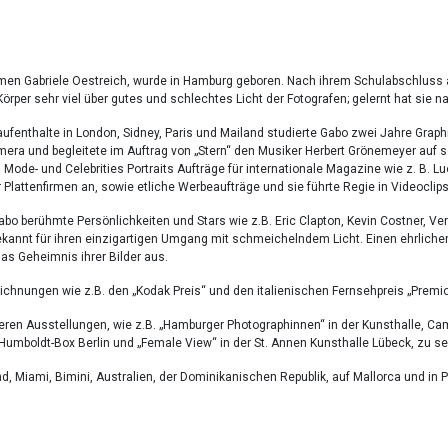
n Gabriele Oestreich, wurde in Hamburg geboren. Nach ihrem Schulabschluss arbe
Körper sehr viel über gutes und schlechtes Licht der Fotografen; gelernt hat si
fenthalte in London, Sidney, Paris und Mailand studierte Gabo zwei Jahre Grap
mera und begleitete im Auftrag von „Stern“ den Musiker Herbert Grönemeyer auf s
n Mode- und Celebrities Portraits Aufträge für internationale Magazine wie z. B. L
 Plattenfirmen an, sowie etliche Werbeaufträge und sie führte Regie in Videoclips
Gabo berühmte Persönlichkeiten und Stars wie z.B. Eric Clapton, Kevin Costner, V
ekannt für ihren einzigartigen Umgang mit schmeichelndem Licht. Einen ehrliche
as Geheimnis ihrer Bilder aus.
chnungen wie z.B. den „Kodak Preis“ und den italienischen Fernsehpreis „Premio v
reren Ausstellungen, wie z.B. „Hamburger Photographinnen“ in der Kunsthalle, C
Humboldt-Box Berlin und „Female View“ in der St. Annen Kunsthalle Lübeck, zu s
nd, Miami, Bimini, Australien, der Dominikanischen Republik, auf Mallorca und i