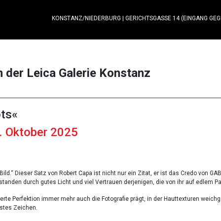
KONSTANZ/NIEDERBURG
|
GERICHTSGASSE 14 (EINGANG GE
n der Leica Galerie Konstanz
ots«
1. Oktober 2025
Bild.“ Dieser Satz von Robert Capa ist nicht nur ein Zitat, er ist das Credo von GABO
standen durch gutes Licht und viel Vertrauen derjenigen, die von ihr auf edlem P
erierte Perfektion immer mehr auch die Fotografie prägt, in der Hauttexturen weich
stes Zeichen.