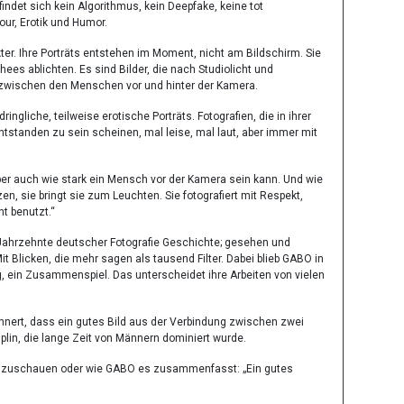
findet sich kein Algorithmus, kein Deepfake, keine tot
ur, Erotik und Humor.
er. Ihre Porträts entstehen im Moment, nicht am Bildschirm. Sie
ees ablichten. Es sind Bilder, die nach Studiolicht und
zwischen den Menschen vor und hinter der Kamera.
ngliche, teilweise erotische Porträts. Fotografien, die in ihrer
standen zu sein scheinen, mal leise, mal laut, aber immer mit
, aber auch wie stark ein Mensch vor der Kamera sein kann. Und wie
n, sie bringt sie zum Leuchten. Sie fotografiert mit Respekt,
t benutzt.“
h Jahrzehnte deutscher Fotografie Geschichte; gesehen und
t Blicken, die mehr sagen als tausend Filter. Dabei blieb GABO in
log, ein Zusammenspiel. Das unterscheidet ihre Arbeiten von vielen
rinnert, dass ein gutes Bild aus der Verbindung zwischen zwei
plin, die lange Zeit von Männern dominiert wurde.
 hinzuschauen oder wie GABO es zusammenfasst: „Ein gutes