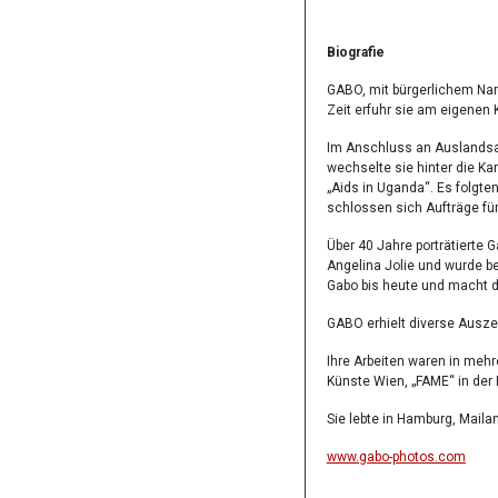
Biografie
GABO, mit bürgerlichem Name
Zeit erfuhr sie am eigenen 
Im Anschluss an Auslandsau
wechselte sie hinter die Ka
„Aids in Uganda“. Es folgte
schlossen sich Aufträge für
Über 40 Jahre porträtierte 
Angelina Jolie und wurde b
Gabo bis heute und macht d
GABO erhielt diverse Auszei
Ihre Arbeiten waren in meh
Künste Wien, „FAME“ in der 
Sie lebte in Hamburg, Maila
www.gabo-photos.com