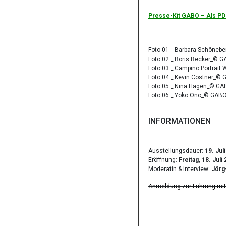
Presse-Kit GABO – Als PD
Foto 01 _ Barbara Schöneb
Foto 02 _ Boris Becker_© G
Foto 03 _ Campino Portrai
Foto 04 _ Kevin Costner_© 
Foto 05 _ Nina Hagen_© GA
Foto 06 _ Yoko Ono_© GABO
INFORMATIONEN
Ausstellungsdauer:
19. Juli
Eröffnung:
Freitag, 18. Juli 
Moderatin & Interview:
Jörg
Anmeldung zur Führung mit 