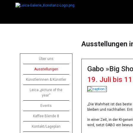
Ausstellungen i
Über uns
Gabo »Big Sh
Ausstellungen
19. Juli bis 1
Künstlerinnen & Künstler
Leica „picture of the
Previous
Next
year“
„Die Wahrheit ist das beste 
Events
bleiben und nachhallen. Ent
Kaffee Blende 8
In einer Zeit, in der KI-gen
wird, setzt GABO ein bewus
Kontakt/Lageplan