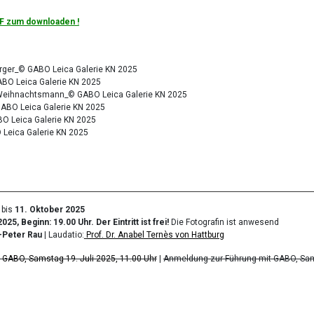
F zum downloaden !
erger_© GABO Leica Galerie KN 2025
ABO Leica Galerie KN 2025
t Weihnachtsmann_© GABO Leica Galerie KN 2025
GABO Leica Galerie KN 2025
BO Leica Galerie KN 2025
 Leica Galerie KN 2025
bis
11. Oktober 2025
2025, Beginn: 19.00 Uhr. Der Eintritt ist frei!
Die Fotografin ist anwesend
-Peter Rau
| Laudatio:
Prof. Dr. Anabel Ternès von Hattburg
GABO, Samstag 19. Juli 2025, 11.00 Uhr
|
Anmeldung zur Führung mit GABO, Sams