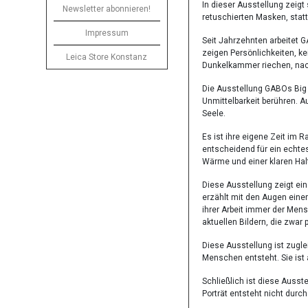
In dieser Ausstellung zeigt 
Newsletter abonnieren!
retuschierten Masken, statt
Impressum
Seit Jahrzehnten arbeitet G
zeigen Persönlichkeiten, ke
Leica Store Konstanz
Dunkelkammer riechen, nac
Die Ausstellung GABOs Big Sh
Unmittelbarkeit berühren. 
Seele.
Es ist ihre eigene Zeit im R
entscheidend für ein echtes
Wärme und einer klaren Hal
Diese Ausstellung zeigt ei
erzählt mit den Augen einer
ihrer Arbeit immer der Mensc
aktuellen Bildern, die zwar
Diese Ausstellung ist zugle
Menschen entsteht. Sie ist 
Schließlich ist diese Auss
Porträt entsteht nicht durc