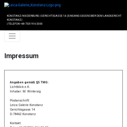
KONSTANZ/NIEDERBURG
|
GERICHTSGASSE 14 (EINGANG GEGENÜBER DEM LANDGERICHT
KONSTANZ)
|
TELEFON +49 7531 916 33 00
Impressum
Angaben gemäß §5 TMG:
Lichtblick e.K.
Inhaber: M. Wintersig
Postanschrift:
Leica Galerie Konstanz
Gerichtsgasse 14
D-78462 Konstanz
Kontakt: