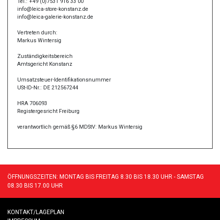
Tel.: +49 (0)7531 916 33 00
info@leica-store-konstanz.de
info@leica-galerie-konstanz.de
Vertreten durch:
Markus Wintersig
Zuständigkeitsbereich
Amtsgericht Konstanz
Umsatzsteuer-Identifikationsnummer
USt-ID-Nr.: DE 212567244
HRA 706093
Registergesricht Freiburg
verantwortlich gemäß §6 MDStV: Markus Wintersig
ÖFFNUNGSZEITEN: MONTAG BIS FREITAG 8.30 BIS 18.30 UHR - SAMSTAG
08.30 BIS 17.00 UHR
KONTAKT/LAGEPLAN