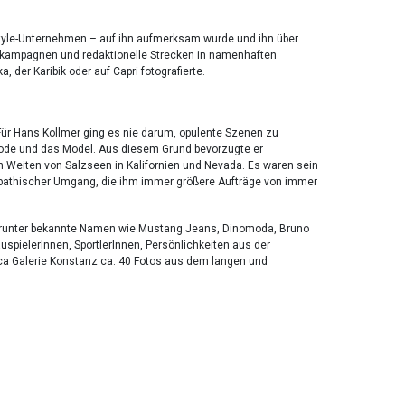
tyle-Unternehmen – auf ihn aufmerksam wurde und ihn über
ekampagnen und redaktionelle Strecken in namenhaften
, der Karibik oder auf Capri fotografierte.
Für Hans Kollmer ging es nie darum, opulente Szenen zu
e Mode und das Model. Aus diesem Grund bevorzugte er
n Weiten von Salzseen in Kalifornien und Nevada. Es waren sein
n empathischer Umgang, die ihm immer größere Aufträge von immer
 darunter bekannte Namen wie Mustang Jeans, Dinomoda, Bruno
uspielerInnen, SportlerInnen, Persönlichkeiten aus der
eica Galerie Konstanz ca. 40 Fotos aus dem langen und