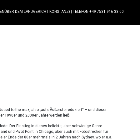
GENÜBER DEM LANDGERICHT KONSTANZ)
|
TELEFON +49 7531 916 33 00
duced to the max, also „aufs Äußerste reduziert“ – und dieser
der 1990er und 2000er Jahre werden ließ.
de. Der Einstieg in dieses beliebte, aber schwierige Genre
nd und Pivot Point in Chicago, aber auch mit Fotostrecken für
te er Ende der 80er mehrmals in 2 Jahren nach Sydney, wo er u.a.