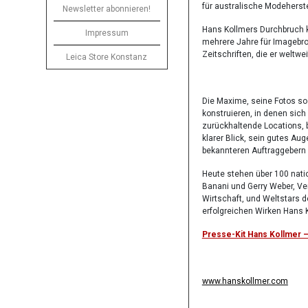
für australische Modeherste
Newsletter abonnieren!
Hans Kollmers Durchbruch k
Impressum
mehrere Jahre für Imagebr
Zeitschriften, die er weltwe
Leica Store Konstanz
Die Maxime, seine Fotos so
konstruieren, in denen sich
zurückhaltende Locations, 
klarer Blick, sein gutes Au
bekannteren Auftraggebern 
Heute stehen über 100 nati
Banani und Gerry Weber, Ver
Wirtschaft, und Weltstars d
erfolgreichen Wirken Hans 
Presse-Kit Hans Kollmer
www.hanskollmer.com