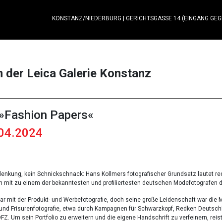
KONSTANZ/NIEDERBURG
|
GERICHTSGASSE 14 (EINGANG GE
n der Leica Galerie Konstanz
»Fashion Papers«
.04.2024
lenkung, kein Schnickschnack: Hans Kollmers fotografischer Grundsatz lautet re
hn mit zu einem der bekanntesten und profiliertesten deutschen Modefotografen 
mit der Produkt- und Werbefotografie, doch seine große Leidenschaft war die Mo
 und Frisurenfotografie, etwa durch Kampagnen für Schwarzkopf, Redken Deutschla
Z. Um sein Portfolio zu erweitern und die eigene Handschrift zu verfeinern, reis