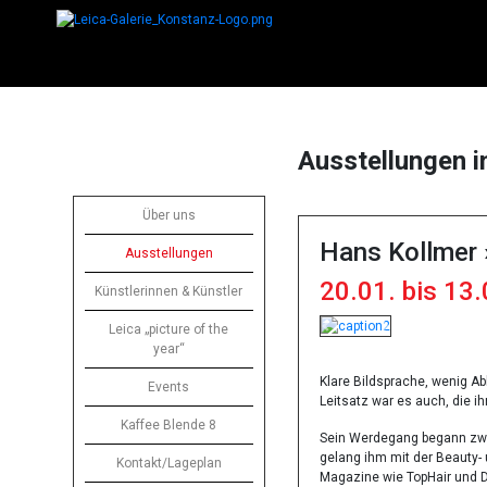
Ausstellungen i
Über uns
Hans Kollmer 
Ausstellungen
20.01. bis 13
Künstlerinnen & Künstler
Leica „picture of the
Previous
Next
year“
Klare Bildsprache, wenig Ab
Events
Leitsatz war es auch, die i
Kaffee Blende 8
Sein Werdegang begann zwar 
gelang ihm mit der Beauty-
Kontakt/Lageplan
Magazine wie TopHair und DF