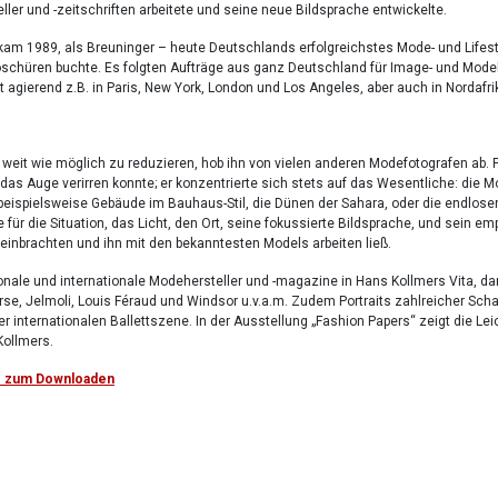
ller und -zeitschriften arbeitete und seine neue Bildsprache entwickelte.
am 1989, als Breuninger – heute Deutschlands erfolgreichstes Mode- und Lifes
oschüren buchte. Es folgten Aufträge aus ganz Deutschland für Image- und Mod
it agierend z.B. in Paris, New York, London und Los Angeles, aber auch in Nordafrika
 weit wie möglich zu reduzieren, hob ihn von vielen anderen Modefotografen ab. 
 das Auge verirren konnte; er konzentrierte sich stets auf das Wesentliche: di
beispielsweise Gebäude im Bauhaus-Stil, die Dünen der Sahara, oder die endlose
ge für die Situation, das Licht, den Ort, seine fokussierte Bildsprache, und sei
einbrachten und ihn mit den bekanntesten Models arbeiten ließ.
onale und internationale Modehersteller und -magazine in Hans Kollmers Vita,
se, Jelmoli, Louis Féraud und Windsor u.v.a.m. Zudem Portraits zahlreicher Scha
er internationalen Ballettszene. In der Ausstellung „Fashion Papers“ zeigt die L
Kollmers.
 – zum Downloaden