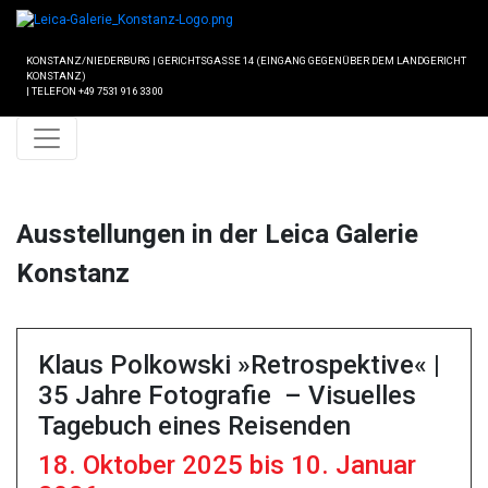
KONSTANZ/NIEDERBURG
|
GERICHTSGASSE 14 (EINGANG GEGENÜBER DEM LANDGERICHT
KONSTANZ)
|
TELEFON +49 7531 916 33 00
Ausstellungen in der Leica Galerie
Konstanz
Klaus Polkowski »Retrospektive« |
35 Jahre Fotografie – Visuelles
Tagebuch eines Reisenden
18. Oktober 2025 bis 10. Januar